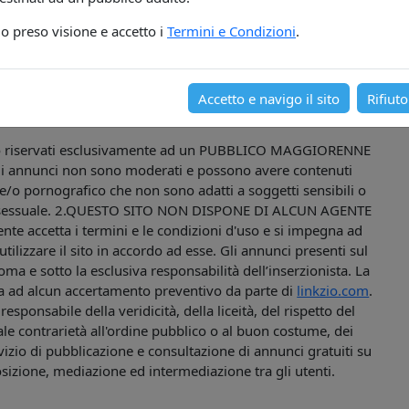
ni generali contattare:
o preso visione e accetto i
Termini e Condizioni
.
@linkzio.com
Accetto e navigo il sito
Rifiuto
 riservati esclusivamente ad un PUBBLICO MAGGIORENNE
 annunci non sono moderati e possono avere contenuti
 e/o pornografico che non sono adatti a soggetti sensibili o
ere sessuale. 2.QUESTO SITO NON DISPONE DI ALCUN AGENTE
tente accetta i termini e le condizioni d'uso e si impegna ad
ilizzare il sito in accordo ad esse. Gli annunci presenti sul
ma e sotto la esclusiva responsabilità dell’inserzionista. La
ta ad alcun accertamento preventivo da parte di
linkzio.com
.
sponsabile della veridicità, della liceità, del rispetto del
tuale contrarietà all'ordine pubblico o al buon costume, dei
vizio di pubblicazione e consultazione di annunci gratuiti su
osizione, mediazione ed intermediazione tra gli utenti.