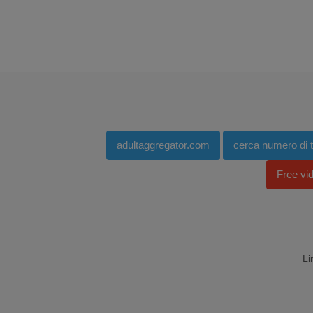
adultaggregator.com
cerca numero di te
Free vi
Li