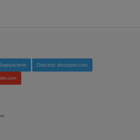
 Bogoyavlenie
Directory dmozporn.com
nder.com
ver