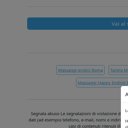
Vai al 
Massaggi erotici Roma
Tantra 
Massaggi Happy Ending
A
L
Segnala abuso Le segnalazioni di violazione della 
dati (ad esempio telefono, e-mail, nomi e indirizzi)
H
casi di contenuti ritenuti illeci
d