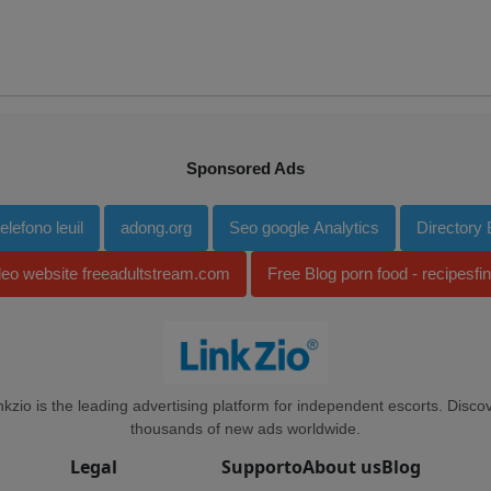
Sponsored Ads
lefono leuil
adong.org
Seo google Analytics
Directory
deo website freeadultstream.com
Free Blog porn food - recipesfi
nkzio is the leading advertising platform for independent escorts. Disco
thousands of new ads worldwide.
Legal
Supporto
About us
Blog