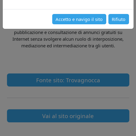
responsabile della veridicità, della liceità, del rispetto del
diritto di proprietà, della legalità e/o dell'eventuale
contrarietà all'ordine pubblico o al buon costume, dei
Accetto e navigo il sito
Rifiuto
contenuti immessi on line.
linkzio.com
offre un servizio di
pubblicazione e consultazione di annunci gratuiti su
Internet senza svolgere alcun ruolo di interposizione,
mediazione ed intermediazione tra gli utenti.
Fonte sito: Trovagnocca
Vai al sito originale