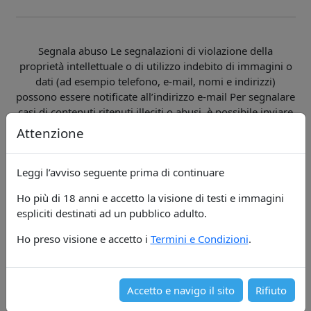
Segnala abuso Le segnalazioni di violazione della
proprietà intellettuale o di utilizzo indebito di immagini o
dati (ad esempio telefono, e-mail, nomi e indirizzi)
possono essere notificate all’indirizzo e-mail Per segnalare
casi di contenuti ritenuti illeciti o abusi, è possibile inviare
una mail a
Attenzione
Per informazioni generali contattare:
Leggi l’avviso seguente prima di continuare
info@linkzio.com
Ho più di 18 anni e accetto la visione di testi e immagini
espliciti destinati ad un pubblico adulto.
Ho preso visione e accetto i
Termini e Condizioni
.
ATTENZIONE - I CONTENUTI DI QUESTO SITO sono
riservati esclusivamente ad un PUBBLICO MAGGIORENNE
(leggi punto 1). 1.PUBBLICO MAGGIORENNE: gli annunci
Accetto e navigo il sito
Rifiuto
non sono moderati e possono avere contenuti testuali ed
immagini a corredo a carattere erotico e/o pornografico