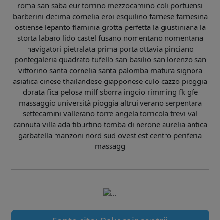
roma san saba eur torrino mezzocamino coli portuensi
barberini decima cornelia eroi esquilino farnese farnesina
ostiense lepanto flaminia grotta perfetta la giustiniana la
storta labaro lido castel fusano nomentano nomentana
navigatori pietralata prima porta ottavia pinciano
pontegaleria quadrato tufello san basilio san lorenzo san
vittorino santa cornelia santa palomba matura signora
asiatica cinese thailandese giapponese culo cazzo pioggia
dorata fica pelosa milf sborra ingoio rimming fk gfe
massaggio università pioggia altrui verano serpentara
settecamini vallerano torre angela torricola trevi val
cannuta villa ada tiburtino tomba di nerone aurelia antica
garbatella manzoni nord sud ovest est centro periferia
massagg