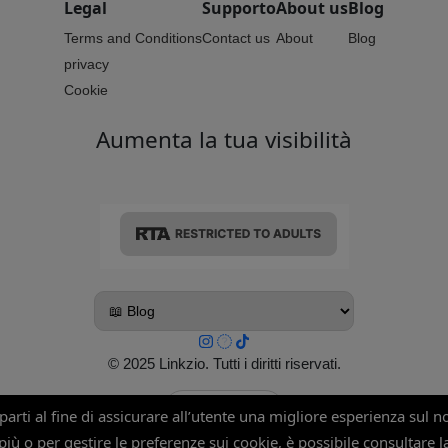
Legal
Supporto
About us
Blog
Terms and Conditions
Contact us
About
Blog
privacy
Cookie
Aumenta la tua visibilità
© 2025 Linkzio. Tutti i diritti riservati.
↑ Torna in alto
 parti al fine di assicurare all’utente una migliore esperienza sul n
 più o per gestire le preferenze sui cookie, è possibile consultare 