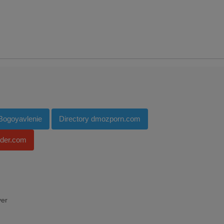
 Bogoyavlenie
Directory dmozporn.com
nder.com
ver