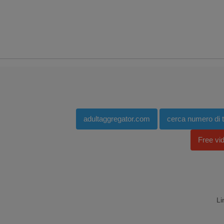
adultaggregator.com
cerca numero di te
Free vi
Li