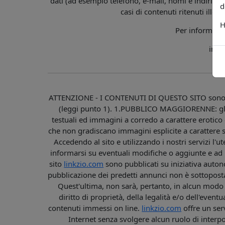
dati (ad esempio telefono, e-mail, nomi e indirizzi)
d
casi di contenuti ritenuti illeci
H
Per informazio
info
ATTENZIONE - I CONTENUTI DI QUESTO SITO sono
(leggi punto 1). 1.PUBBLICO MAGGIORENNE: gli
testuali ed immagini a corredo a carattere erotico
che non gradiscano immagini esplicite a caratt
Accedendo al sito e utilizzando i nostri servizi l'u
informarsi su eventuali modifiche o aggiunte e ad ut
sito
linkzio.com
sono pubblicati su iniziativa autono
pubblicazione dei predetti annunci non è sottopos
Quest'ultima, non sarà, pertanto, in alcun modo re
diritto di proprietà, della legalità e/o dell'even
contenuti immessi on line.
linkzio.com
offre un ser
Internet senza svolgere alcun ruolo di interp