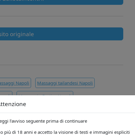
sito originale
assaggi Napoli
Massaggi tailandesi Napoli
apoli
Massaggio Erotico Napoli
ttenzione
eggi l’avviso seguente prima di continuare
proprietà intellettuale o di utilizzo indebito di immagini o
o più di 18 anni e accetto la visione di testi e immagini espliciti