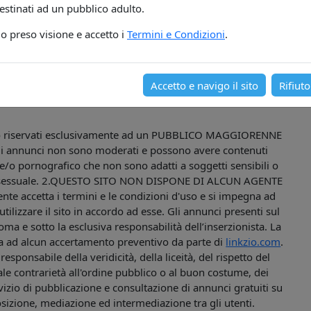
 possono essere notificate all’indirizzo e-mail Per segnalare
estinati ad un pubblico adulto.
ti o abusi, è possibile inviare una mail a
o preso visione e accetto i
Termini e Condizioni
.
ni generali contattare:
@linkzio.com
Accetto e navigo il sito
Rifiuto
 riservati esclusivamente ad un PUBBLICO MAGGIORENNE
 annunci non sono moderati e possono avere contenuti
 e/o pornografico che non sono adatti a soggetti sensibili o
ere sessuale. 2.QUESTO SITO NON DISPONE DI ALCUN AGENTE
tente accetta i termini e le condizioni d'uso e si impegna ad
ilizzare il sito in accordo ad esse. Gli annunci presenti sul
ma e sotto la esclusiva responsabilità dell’inserzionista. La
ta ad alcun accertamento preventivo da parte di
linkzio.com
.
sponsabile della veridicità, della liceità, del rispetto del
tuale contrarietà all'ordine pubblico o al buon costume, dei
vizio di pubblicazione e consultazione di annunci gratuiti su
osizione, mediazione ed intermediazione tra gli utenti.