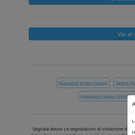
Vai al 
Massaggi erotici Napoli
Tantra M
Massaggi Happy Ending N
A
L
Segnala abuso Le segnalazioni di violazione della 
H