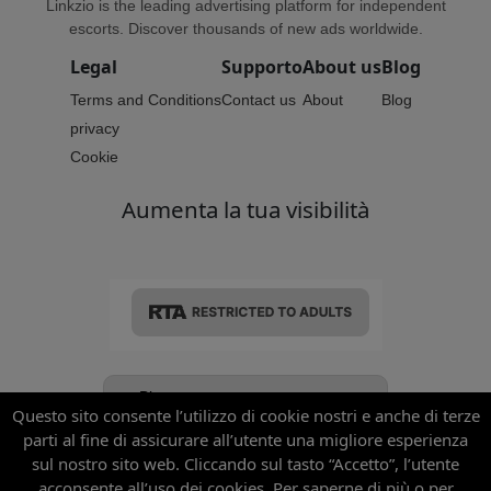
Linkzio is the leading advertising platform for independent
escorts. Discover thousands of new ads worldwide.
Legal
Supporto
About us
Blog
Terms and Conditions
Contact us
About
Blog
privacy
Cookie
Aumenta la tua visibilità
Questo sito consente l’utilizzo di cookie nostri e anche di terze
parti al fine di assicurare all’utente una migliore esperienza
© 2025 Linkzio. Tutti i diritti riservati.
sul nostro sito web. Cliccando sul tasto “Accetto”, l’utente
acconsente all’uso dei cookies. Per saperne di più o per