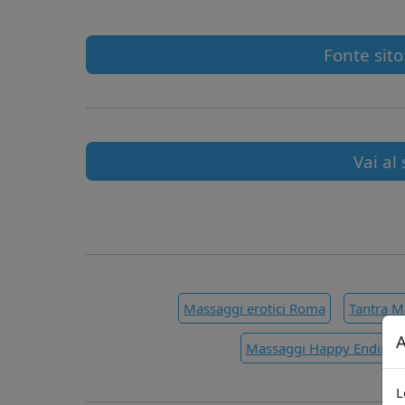
Fonte sito
Vai al 
Massaggi erotici Roma
Tantra 
A
Massaggi Happy Ending
L