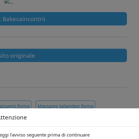
: Bakecaincontrii
sito originale
Massaggi Roma
Massaggi tailandesi Roma
ttenzione
 Roma
Massaggio Erotico Roma
eggi l’avviso seguente prima di continuare