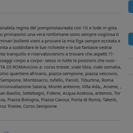
onalela regina del pompinolaureata con 10 e lode in gola
tto primasono una vera ninfomane sono sempre vogliosa ti
minari bollenti vieni a provare la mia figa sempre eccitata e
ta a soddisfare le tue richieste e le tue fantasie vedrai
e tranquillo e riservatovienimi a trovare che aspetti ??-
ssaggi corpo a corpo- sesso in tutte le posizioni che vuoi -
A DI ROMAvicino a: corso trieste ,viale libia, viale somalia,
 jonio quartiere africano, piazza sempione, piazza vescovio,
a Sempione, Montesacro, tufello, Parioli, Tiburtina, Roma
irconvallazione Salaria, Monte antenne, Villa Ada,, Aniene, ,
 San Basilio, Settebagni, Fidene, Acqua Acetosa, antenne, Tor
ssa, Piazza Bologna, Piazza Cavour, Porta di Roma, Talenti,
rso Trieste, Corso Sempione