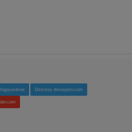
 Bogoyavlenie
Directory dmozporn.com
nder.com