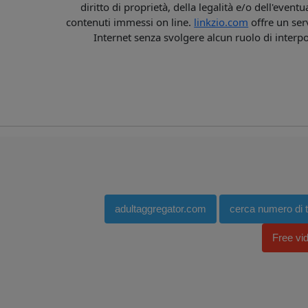
diritto di proprietà, della legalità e/o dell'even
contenuti immessi on line.
linkzio.com
offre un ser
Internet senza svolgere alcun ruolo di interp
adultaggregator.com
cerca numero di te
Free vi