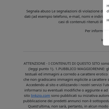
H
d
Segnala abuso Le segnalazioni di violazione della 
dati (ad esempio telefono, e-mail, nomi e indirizzi)
H
casi di contenuti ritenuti illeci
Per informazio
info
ATTENZIONE - I CONTENUTI DI QUESTO SITO sono
(leggi punto 1). 1.PUBBLICO MAGGIORENNE: gli
testuali ed immagini a corredo a carattere erotico
che non gradiscano immagini esplicite a caratt
Accedendo al sito e utilizzando i nostri servizi l'u
informarsi su eventuali modifiche o aggiunte e ad ut
sito
linkzio.com
sono pubblicati su iniziativa autono
pubblicazione dei predetti annunci non è sottopos
Quest'ultima, non sarà, pertanto, in alcun modo re