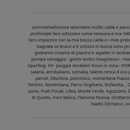
summerbellissima tailandese molto calda e passi
profondati faro schizzare come nessuna a mai fa
faro impazzire con la mia bocca calda e i miei preli
bagnata se bravo a ti schizzo in bocca sono pron
godremo insieme di piacere ti aspetto in ambient
pompa selvaggia - giochi erotici trasgressivi - ma
squirting- 69- pioggia doratami trovo in zona : PORT
salaria, annibaliano, somalia, talenti conca d oro
parioli, tiburtina, policlinico, nomentana Piazz
Termini, Nomentana, Parco Virgiliano, Bufalotta, , C
Jonio, Prati Fiscali, Libia, Monte Verde, Aguzzano,
di Quinto, Foro Italico, Flaminia Nuova, Grottaro
Stadio Olimpico, co