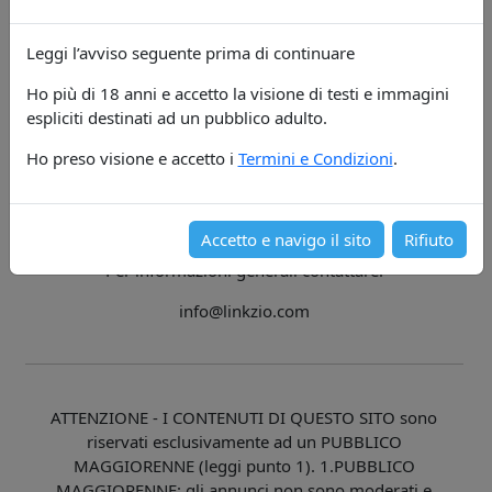
Leggi l’avviso seguente prima di continuare
Ho più di 18 anni e accetto la visione di testi e immagini
Segnala abuso Le segnalazioni di violazione della
espliciti destinati ad un pubblico adulto.
proprietà intellettuale o di utilizzo indebito di immagini o
dati (ad esempio telefono, e-mail, nomi e indirizzi)
Ho preso visione e accetto i
Termini e Condizioni
.
possono essere notificate all’indirizzo e-mail Per
segnalare casi di contenuti ritenuti illeciti o abusi, è
possibile inviare una mail a
Accetto e navigo il sito
Rifiuto
Per informazioni generali contattare:
info@linkzio.com
ATTENZIONE - I CONTENUTI DI QUESTO SITO sono
riservati esclusivamente ad un PUBBLICO
MAGGIORENNE (leggi punto 1). 1.PUBBLICO
MAGGIORENNE: gli annunci non sono moderati e